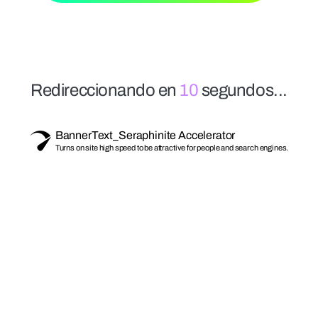
unos correos de parte de Inversonico, busca en la bandeja de SP
canos como correo deseado para que recibas la información sin 
Redireccionando en
10
segundos...
BannerText_Seraphinite Accelerator
Turns on site high speed to be attractive for people and search engines.