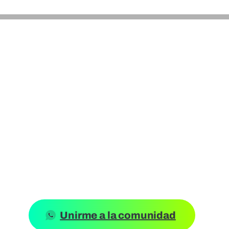
 paso para acabar
izar debes unirte a la comunidad privada de Whatsapp,
nformación exclusiva del evento y de la formación de
eres dirigido automaticamente haz clic en el siguiente
Unirme a la comunidad