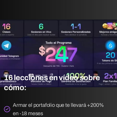
16
lecciones
en
vídeo
sobre
cómo:
Armar el portafolio que te llevará +200%
en -18 meses