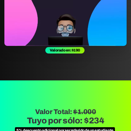
Valorado en: $190
Valor Total:
$1.000
Tuyo por sólo: $234
5% descuento adicional por ser referido de un estudiante