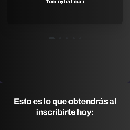
Tommy haffman
Esto
es
lo
que
obtendrás
al
inscribirte
hoy: